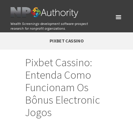
Wealth Screenings-development software-prospect
research for nonprofit organizations.
PIXBET CASSINO
Pixbet Cassino:
Entenda Como
Funcionam Os
Bônus Electronic
Jogos