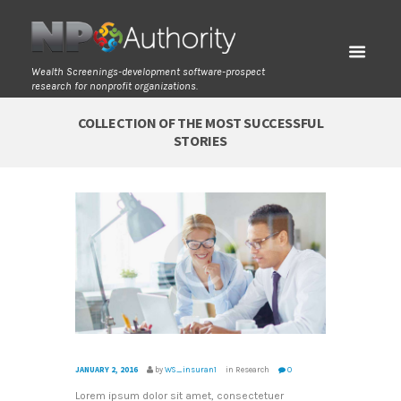
Wealth Screenings-development software-prospect
research for nonprofit organizations.
COLLECTION OF THE MOST SUCCESSFUL
STORIES
JANUARY 2, 2016
by
WS_insuran1
in
Research
0
Lorem ipsum dolor sit amet, consectetuer