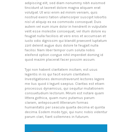
adipiscing elit, sed diam nonummy nibh euismod
tincidunt ut laoreet dolore magna aliquam erat
volutpat. Ut wisi enim ad minim veniam, quis
nostrud exerci tation ullamcorper suscipit lobortis
nisl ut aliquip ex ea commodo consequat. Duis
autem vel eum iriure dolor in hendrerit in vulputate
velit esse molestie consequat, vel illum dolore eu
feugiat nulla facilisis at vero eros et accumsan et
iusto odio dignissim qui blandit praesent luptatum
zzril delenit augue duis dolore te feugait nulla
facilisi. Nam liber tempor cum soluta nobis
eleifend option congue nihil imperdiet doming id
quod mazim placerat facer possim assum.
Typi non habent claritatem insitam; est usus
legentis in iis qui facit eorum claritatem.
Investigationes demonstraverunt lectores legere
me lius quod ii legunt saepius. Claritas est etiam
processus dynamicus, qui sequitur mutationem
consuetudium lectorum. Mirum est notare quam
littera gothica, quam nunc putamus parum
claram, anteposuerit litterarum formas
humanitatis per seacula quarta decima et quinta
decima. Eodem modo typi, qui nunc nobis videntur
parum clari, fiant sollemnes in futurum.