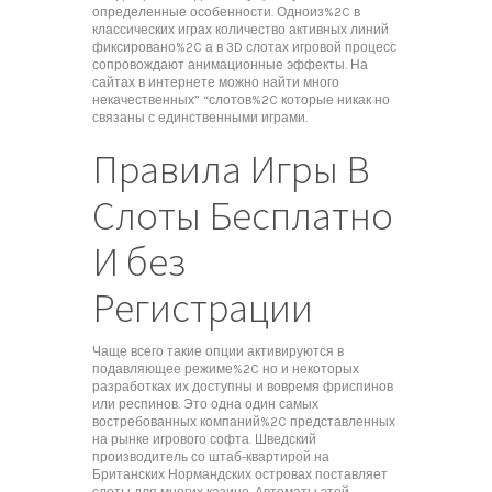
определенные особенности. Одноиз%2C в
классических играх количество активных линий
фиксировано%2C а в 3D слотах игровой процесс
сопровождают анимационные эффекты. На
сайтах в интернете можно найти много
некачественных” “слотов%2C которые никак но
связаны с единственными играми.
Правила Игры В
Слоты Бесплатно
И без
Регистрации
Чаще всего такие опции активируются в
подавляющее режиме%2C но и некоторых
разработках их доступны и вовремя фриспинов
или респинов. Это одна один самых
востребованных компаний%2C представленных
на рынке игрового софта. Шведский
производитель со штаб-квартирой на
Британских Нормандских островах поставляет