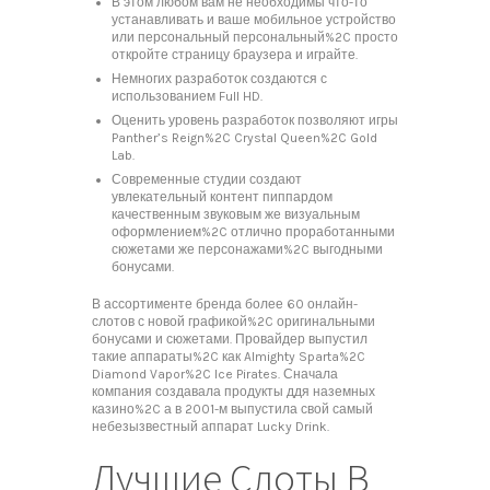
В этом любом вам не необходимы что-то
устанавливать и ваше мобильное устройство
или персональный персональный%2C просто
откройте страницу браузера и играйте.
Немногих разработок создаются с
использованием Full HD.
Оценить уровень разработок позволяют игры
Panther’s Reign%2C Crystal Queen%2C Gold
Lab.
Современные студии создают
увлекательный контент пиппардом
качественным звуковым же визуальным
оформлением%2C отлично проработанными
сюжетами же персонажами%2C выгодными
бонусами.
В ассортименте бренда более 60 онлайн-
слотов с новой графикой%2C оригинальными
бонусами и сюжетами. Провайдер выпустил
такие аппараты%2C как Almighty Sparta%2C
Diamond Vapor%2C Ice Pirates. Сначала
компания создавала продукты ддя наземных
казино%2C а в 2001-м выпустила свой самый
небезызвестный аппарат Lucky Drink.
Лучшие Слоты В