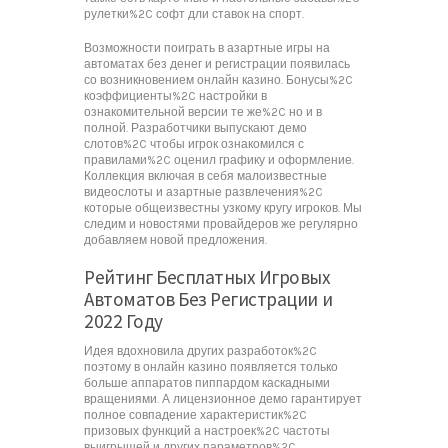
рулетки%2C софт дли ставок на спорт.
Возможности поиграть в азартные игры на
автоматах без денег и регистрации появилась
со возникновением онлайн казино. Бонусы%2C
коэффициенты%2C настройки в
ознакомительной версии те же%2C но и в
полной. Разработчики выпускают демо
слотов%2C чтобы игрок ознакомился с
правилами%2C оценил графику и оформление.
Коллекция включая в себя малоизвестные
видеослоты и азартные развлечения%2C
которые общеизвестны узкому кругу игроков. Мы
следим и новостями провайдеров же регулярно
добавляем новой предложения.
Рейтинг Бесплатных Игровых
Автоматов Без Регистрации и
2022 Году
Идея вдохновила других разработок%2C
поэтому в онлайн казино появляется только
больше аппаратов пиппардом каскадными
вращениями. А лицензионное демо гарантирует
полное совпадение характеристик%2C
призовых функций а настроек%2C частоты
выигрышей и других параметров%2C