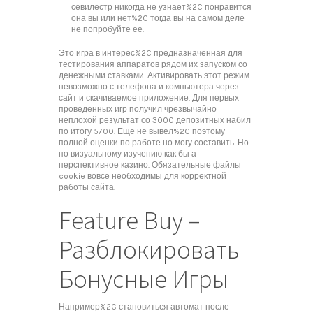
севилестр никогда не узнает%2C понравится
она вы или нет%2C тогда вы на самом деле
не попробуйте ее.
Это игра в интерес%2C предназначенная для
тестирования аппаратов рядом их запуском со
денежными ставками. Активировать этот режим
невозможно с телефона и компьютера через
сайт и скачиваемое приложение. Для первых
проведенных игр получил чрезвычайно
неплохой результат со 3000 депозитных набил
по итогу 5700. Еще не вывел%2C поэтому
полной оценки по работе но могу составить. Но
по визуальному изучению как бы а
перспективное казино. Обязательные файлы
cookie вовсе необходимы для корректной
работы сайта.
Feature Buy –
Разблокировать
Бонусные Игры
Например%2C становиться автомат после