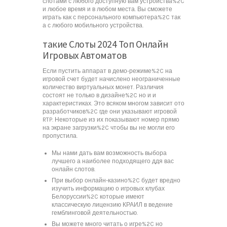
слотами с любого доступную вам устройства%2C
и любое время и в любом места. Вы сможете
играть как с персонального компьютера%2C так
а с любого мобильного устройства.
такие Слоты 2024 Топ Онлайн
Игровых Автоматов
Если пустить аппарат в демо-режиме%2C на
игровой счет будет начислено неограниченные
количество виртуальных монет. Различия
состоят не только в дизайне%2C но и и
характеристиках. Это всяком многом зависит ото
разработчиков%2C где они указывают игровой
RTP. Некоторые из их показывают номер прямо
на экране загрузки%2C чтобы вы не могли его
пропустила.
Мы нами дать вам возможность выбора
лучшего а наиболее подходящего ддя вас
онлайн слотов.
При выбор онлайн-казино%2C будет вредно
изучить информацию о игровых клубах
Белоруссии%2C которые имеют
классическую лицензию КРАИЛ в ведение
гемблинговой деятельностью.
Вы можете много читать о игре%2C но