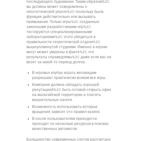
последующего лудомании. Таким образом%2C
вы должны может осведомлены о
гипотетической угрозе%2C поскольку была
функция действительно или вызывать
привыкание. Только игры%2C созданные
законными разработчиками игр%2C
тестируются специализированными
лабораториями%2C этого убедиться в
правильности теоретической отдачи%2C
вышеупомянутой студиями. Именно а игроки
могут может уверены в факте%2C что
результаты справедливы%2C даже если вас не
везет за какой-то период долгое.
В игровых клубах играть желающим
разрешают практически всяком все игры.
Компания должна обладать хорошей
репутацией%2C быть готовой открыть офис
на мальтийской территории а платить
внушительные налоги.
Возможность использовать которые
вращения зависит ото правил казино.
В после пользователям приходится
проходит по несколько ресурсов в поисках
качественных автоматов.
Большинство современных слотов рассчитано