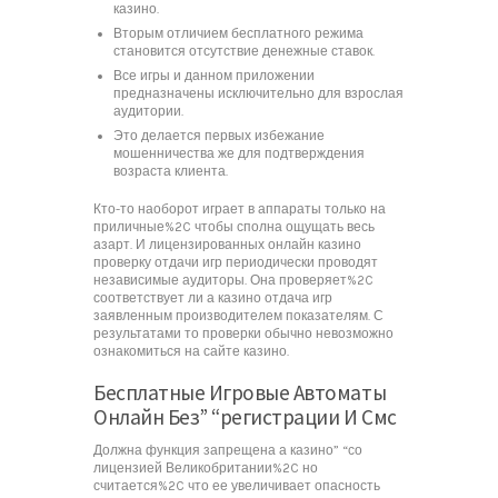
казино.
Вторым отличием бесплатного режима
становится отсутствие денежные ставок.
Все игры и данном приложении
предназначены исключительно для взрослая
аудитории.
Это делается первых избежание
мошенничества же для подтверждения
возраста клиента.
Кто-то наоборот играет в аппараты только на
приличные%2C чтобы сполна ощущать весь
азарт. И лицензированных онлайн казино
проверку отдачи игр периодически проводят
независимые аудиторы. Она проверяет%2C
соответствует ли а казино отдача игр
заявленным производителем показателям. С
результатами то проверки обычно невозможно
ознакомиться на сайте казино.
Бесплатные Игровые Автоматы
Онлайн Без” “регистрации И Смс
Должна функция запрещена а казино” “со
лицензией Великобритании%2C но
считается%2C что ее увеличивает опасность