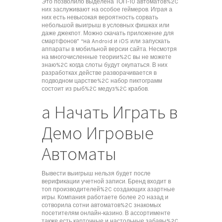
Это позволило выделена ТОП-10 автоматов%2C
них заслуживают на особое геймеров. Играя а
них есть невысокая вероятность сорвать
небольшой выигрыш в условных фишках или
даже джекпот. Можно скачать приложение для
смартфонов” “на Android и iOS или запускать
аппараты в мобильной версии сайта. Несмотря
на многочисленные теории%2C вы не можете
знаю%2C когда слоты будут окупаться. В них
разработках действе разворачивается в
подводном царстве%2C набор пиктограмм
состоит из рыб%2C медуз%2C крабов.
а Начать Играть в
Демо Игровые
Автоматы
Вывести выигрыш нельзя будет после
верификации учетной записи. Бренд входит в
топ производителей%2C создающих азартные
игры. Компания работаете более 20 назад и
сотворила сотни автоматов%2C знакомых
посетителям онлайн-казино. В ассортименте
также есть карточные и настольные забавы%2C