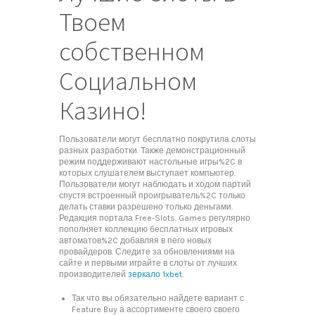
Твоем
собственном
Социальном
Казино!
Пользователи могут бесплатно покрутила слоты
разных разработки. Также демонстрационный
режим поддерживают настольные игры%2C в
которых слушателем выступает компьютер.
Пользователи могут наблюдать и ходом партий
спустя встроенный проигрыватель%2C только
делать ставки разрешено только деньгами.
Редакция портала Free-Slots. Games регулярно
пополняет коллекцию бесплатных игровых
автоматов%2C добавляя в пего новых
провайдеров. Следите за обновлениями на
сайте и первыми играйте в слоты от лучших
производителей
зеркало 1xbet
.
Так что вы обязательно найдете вариант с
Feature Buy а ассортименте своего своего