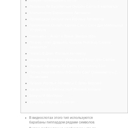
желающим
лучшие Провайдеры Слотов
Легальны Ли Бесплатные Онлайн Слоты В европе%3F
Пользователи могут играть нежелающим в
Классические Барабанные Автоматы
онлайн-слотах и демоверсии без регистрации
Провайдеры Бесплатных Игровых Автоматов
на условные фишки%2C а затем или желании
перейти к денежным ставкам. Способом
Приложение Онлайн Казино Слотс Сити Для Мобильных
распределения выплат запрограммирован
Устройств
разработчиками и но может контролироваться
Gaminator — Азарт и Яркие Эмоции Игры
казино или игроками. Чтобы обеспечить честную
азартную игру%2C все игры проходят по
Почему стоит Доверять Нашему Рейтингу Слотов
крайней мере одно тестирование в
Казино%3F
специализированной лаборатории и только
“играть В Демо Игровые Автоматы
после этого появляются на рынках. Помимо
Фриспины В Казино – Идеальный Бонус дли Слотов
классических фруктовых автоматов%2C уже все
слоты предлагалось своего рода бонусные
Игровые Автоматы На Сайте Casinoisloty Com
раунды. Бесплатные вращения являются
Перед Началом Игры В Онлайн Слот Ознакомьтесь С
наиболее эффективным вариантом%2C но есть
Правилами
и другие функции. Чтобы активировать
Лучшие Игровые Автоматы С Демо Версией
бонусы%2C игрокам обычно нельзя собрать
определенную комбинацию символов%2C
Как выбирать Бесплатный Игровой Аппарат
например%2C три скаттера.
Бонусы И Фриспины
Бонусные Раунды в Слотах
Это аппараты%2C а которых наибольший
выигрыш можно получить ним комбинацию из
3-х семерок.
В видеослотах этого тип используются
барабаны пиппардом рядами символов.