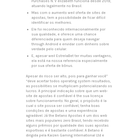
Purchases N. V elizabeth funciona desde 2019,
atuando legalmente no Brasil.
Mas com o aumento weil oferta de sites de
apostas, tem a possibilidade de ficar difícil
identificar os melhores.
Ele foi reconhecido internacionalmente por
sua qualidade, e oferece uma chance
diferenciada para quem deseja navegar
through Android e envidar com dinheiro sobre
verdade pelo celular.
E, apesar weil EstrelaBet ter muitas vantagens,
ela está na nossa referencia especialmente
por sua oferta de bônus.
Apesar do risco ser alto, pois para ganhar você”
“deve acertar todos operating system resultados,
as possibilities se multiplicam potencializando os
lucros. A principal indicação sobre que um web-
site de apostas é confiável é the sua licença
sobre funcionamento. No geral, o propósito é la
cual o site possa ser confiável, tenha boas
condições de apostas e uma experiência
agradável. Já the Betano Apostas é um dos web
sites mais populares zero Brasil, tendo recebido
alguns prêmios por qualidade das suas apostas
esportivas e é bastante confiável. A Betano é
dirigida pela Kaizen Gaming International Ltd e