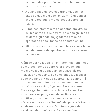
depende das preferências e conhecimento
perform apostador.
A quantidade de eventos transmitidos nos
sites os quais o disponibilizam irá depender
dos direitos que a marca possui sobre um”
“exito.
O melhor internet site de apostas em virtude
de iniciantes é o Superbet, pelo design limpo e
evidente, guiando os jogadores em suas
operações e facilitando as apostas online.
Além disso, conta possuindo boa variedade no
ano de termos de apostas esportivas e jogos
de cassino.
Além de ser holistica, a Parimatch não tem medo
de oferecer bônus sobre valor elevado, que
muitas vezes ultrapassam os quatro dígitos,
inclusive no cassino. Se selecionado, o jogador
pode ayudar da Missão Secreta F12 e ganhar R$
200 no ano de prêmios ou selecionar um dos
torneios de cassino, jogar em Slots systems
Crash e ganhar prêmios. A Estrela Bet está no
nosso ranking pois, além de legitimate e
confiável, possui odds atraentes electronic
oferece o proceso de SuperOdds, potencializando
ainda mais seus lucros. As informações de
handicap electronic cotações esportivas