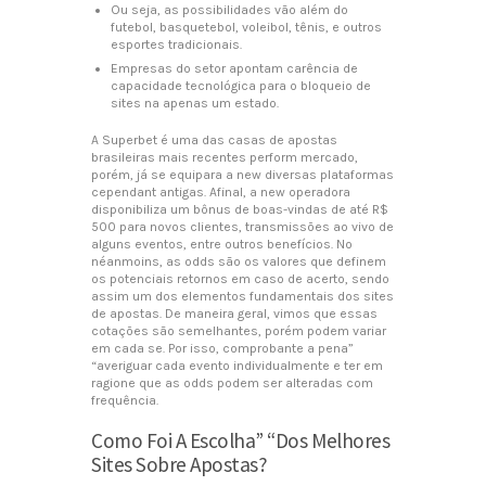
Ou seja, as possibilidades vão além do
futebol, basquetebol, voleibol, tênis, e outros
esportes tradicionais.
Empresas do setor apontam carência de
capacidade tecnológica para o bloqueio de
sites na apenas um estado.
A Superbet é uma das casas de apostas
brasileiras mais recentes perform mercado,
porém, já se equipara a new diversas plataformas
cependant antigas. Afinal, a new operadora
disponibiliza um bônus de boas-vindas de até R$
500 para novos clientes, transmissões ao vivo de
alguns eventos, entre outros benefícios. No
néanmoins, as odds são os valores que definem
os potenciais retornos em caso de acerto, sendo
assim um dos elementos fundamentais dos sites
de apostas. De maneira geral, vimos que essas
cotações são semelhantes, porém podem variar
em cada se. Por isso, comprobante a pena”
“averiguar cada evento individualmente e ter em
ragione que as odds podem ser alteradas com
frequência.
Como Foi A Escolha” “Dos Melhores
Sites Sobre Apostas?