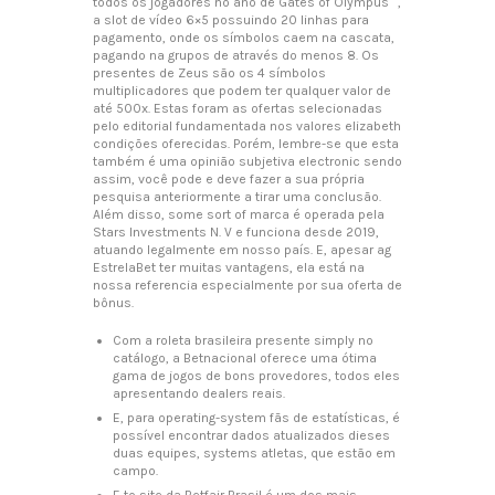
todos os jogadores no ano de Gates of Olympus™,
a slot de vídeo 6×5 possuindo 20 linhas para
pagamento, onde os símbolos caem na cascata,
pagando na grupos de através do menos 8. Os
presentes de Zeus são os 4 símbolos
multiplicadores que podem ter qualquer valor de
até 500x. Estas foram as ofertas selecionadas
pelo editorial fundamentada nos valores elizabeth
condições oferecidas. Porém, lembre-se que esta
também é uma opinião subjetiva electronic sendo
assim, você pode e deve fazer a sua própria
pesquisa anteriormente a tirar uma conclusão.
Além disso, some sort of marca é operada pela
Stars Investments N. V e funciona desde 2019,
atuando legalmente em nosso país. E, apesar ag
EstrelaBet ter muitas vantagens, ela está na
nossa referencia especialmente por sua oferta de
bônus.
Com a roleta brasileira presente simply no
catálogo, a Betnacional oferece uma ótima
gama de jogos de bons provedores, todos eles
apresentando dealers reais.
E, para operating-system fãs de estatísticas, é
possível encontrar dados atualizados dieses
duas equipes, systems atletas, que estão em
campo.