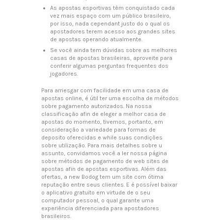
As apostas esportivas têm conquistado cada
vez mais espaço com um público brasileiro,
por isso, nada cependant justo do o qual os
apostadores terem acesso aos grandes sites
de apostas operando atualmente.
Se você ainda tem dúvidas sobre as melhores
casas de apostas brasileiras, aproveite para
conferir algumas perguntas frequentes dos
jogadores.
Para arriesgar com facilidade em uma casa de
apostas online, é útil ter uma escolha de métodos
sobre pagamento autorizados. Na nossa
classificação afin de eleger a melhor casa de
apostas do momento, tivemos, portanto, em
consideração a variedade para formas de
deposito oferecidas e while suas condições
sobre utilização. Para mais detalhes sobre u
assunto, convidamos você a ler nossa página
sobre métodos de pagamento de web sites de
apostas afin de apostas esportivas. Além das
ofertas, a new Bodog tem um site com ótima
reputação entre seus clientes. E é possível baixar
o aplicativo gratuito em virtude de o seu
computador pessoal, o qual garante uma
experiência diferenciada para apostadores
brasileiros.