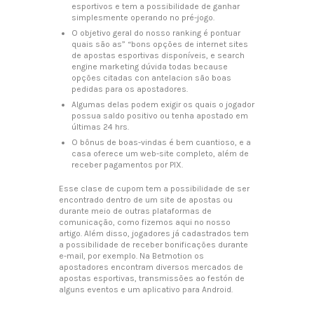
esportivos e tem a possibilidade de ganhar
simplesmente operando no pré-jogo.
O objetivo geral do nosso ranking é pontuar
quais são as” “bons opções de internet sites
de apostas esportivas disponíveis, e search
engine marketing dúvida todas because
opções citadas con antelacion são boas
pedidas para os apostadores.
Algumas delas podem exigir os quais o jogador
possua saldo positivo ou tenha apostado em
últimas 24 hrs.
O bônus de boas-vindas é bem cuantioso, e a
casa oferece um web-site completo, além de
receber pagamentos por PIX.
Esse clase de cupom tem a possibilidade de ser
encontrado dentro de um site de apostas ou
durante meio de outras plataformas de
comunicação, como fizemos aqui no nosso
artigo. Além disso, jogadores já cadastrados tem
a possibilidade de receber bonificações durante
e-mail, por exemplo. Na Betmotion os
apostadores encontram diversos mercados de
apostas esportivas, transmissões ao festón de
alguns eventos e um aplicativo para Android.