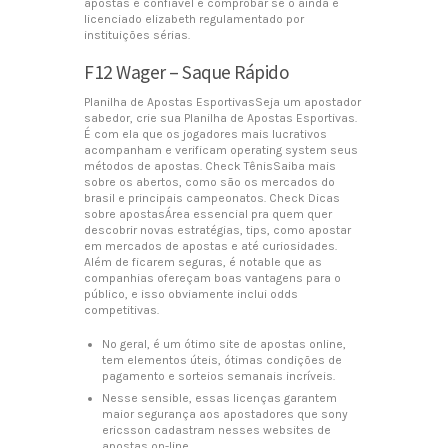
apostas é confiável é comprobar se o ainda é
licenciado elizabeth regulamentado por
instituições sérias.
F12 Wager – Saque Rápido
Planilha de Apostas EsportivasSeja um apostador
sabedor, crie sua Planilha de Apostas Esportivas.
É com ela que os jogadores mais lucrativos
acompanham e verificam operating system seus
métodos de apostas. Check TênisSaiba mais
sobre os abertos, como são os mercados do
brasil e principais campeonatos. Check Dicas
sobre apostasÁrea essencial pra quem quer
descobrir novas estratégias, tips, como apostar
em mercados de apostas e até curiosidades.
Além de ficarem seguras, é notable que as
companhias ofereçam boas vantagens para o
público, e isso obviamente inclui odds
competitivas.
No geral, é um ótimo site de apostas online,
tem elementos úteis, ótimas condições de
pagamento e sorteios semanais incríveis.
Nesse sensible, essas licenças garantem
maior segurança aos apostadores que sony
ericsson cadastram nesses websites de
apostas on-line.