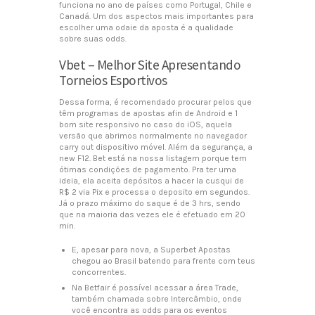
funciona no ano de países como Portugal, Chile e
Canadá. Um dos aspectos mais importantes para
escolher uma odaie da aposta é a qualidade
sobre suas odds.
Vbet – Melhor Site Apresentando
Torneios Esportivos
Dessa forma, é recomendado procurar pelos que
têm programas de apostas afin de Android e 1
bom site responsivo no caso do iOS, aquela
versão que abrimos normalmente no navegador
carry out dispositivo móvel. Além da segurança, a
new F12. Bet está na nossa listagem porque tem
ótimas condições de pagamento. Pra ter uma
ideia, ela aceita depósitos a hacer la cusqui de
R$ 2 via Pix e processa o deposito em segundos.
Já o prazo máximo do saque é de 3 hrs, sendo
que na maioria das vezes ele é efetuado em 20
min.
E, apesar para nova, a Superbet Apostas
chegou ao Brasil batendo para frente com teus
concorrentes.
Na Betfair é possível acessar a área Trade,
também chamada sobre Intercâmbio, onde
você encontra as odds para os eventos