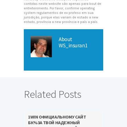
contidas neste website são apenas para bout de
entretenimento. Por favor, confirme operating
system regulamentos de ex profeso em sua
jurisdição, porque elas variam de estado a new
estado, província a new província e país a país.
About
WS_insuran1
Related Posts
1WIN ОФИЦИАЛЬНОМУ САЙТ
БК%3A ТВОЙ НАДЕЖНЫЙ