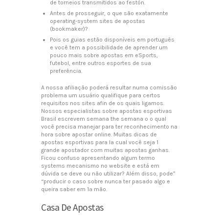
de torneios transmitidos ao festón.
Antes de prosseguir, o que são exatamente
operating-system sites de apostas
(bookmaker)?
Pois os guias estão disponíveis em português
e você tem a possibilidade de aprender um
pouco mais sobre apostas em eSports,
futebol, entre outros esportes de sua
preferência.
A nossa afiliação poderá resultar numa comissão
problema um usuário qualifique para certos
requisitos nos sites afin de os quais ligamos.
Nossos especialistas sobre apostas esportivas
Brasil escrevem semana the semana o o qual
você precisa manejar para ter reconhecimento na
hora sobre apostar online. Muitas dicas de
apostas esportivas para la cual você seja 1
grande apostador com muitas apostas ganhas.
Ficou confuso apresentando algum termo
systems mecanismo no website e está em
dúvida se deve ou não utilizar? Além disso, pode”
“producir o caso sobre nunca ter pasado algo e
queira saber em 1ª mão.
Casa De Apostas