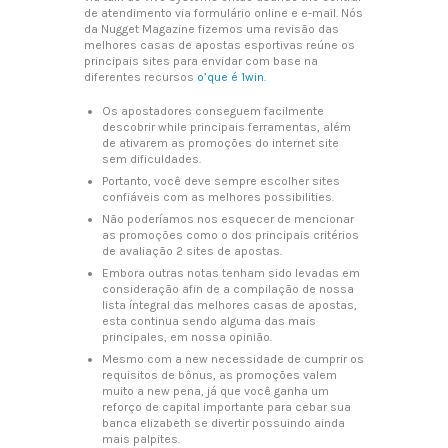
de atendimento via formulário online e e-mail. Nós
da Nugget Magazine fizemos uma revisão das
melhores casas de apostas esportivas reúne os
principais sites para envidar com base na
diferentes recursos
o’que é 1win
.
Os apostadores conseguem facilmente
descobrir while principais ferramentas, além
de ativarem as promoções do internet site
sem dificuldades.
Portanto, você deve sempre escolher sites
confiáveis com as melhores possibilities.
Não poderíamos nos esquecer de mencionar
as promoções como o dos principais critérios
de avaliação 2 sites de apostas.
Embora outras notas tenham sido levadas em
consideração afin de a compilação de nossa
lista íntegral das melhores casas de apostas,
esta continua sendo alguma das mais
principales, em nossa opinião.
Mesmo com a new necessidade de cumprir os
requisitos de bônus, as promoções valem
muito a new pena, já que você ganha um
reforço de capital importante para cebar sua
banca elizabeth se divertir possuindo ainda
mais palpites.