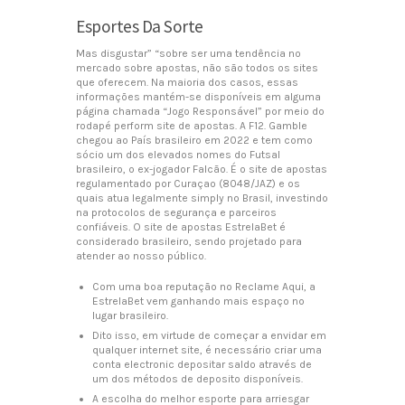
Esportes Da Sorte
Mas disgustar” “sobre ser uma tendência no
mercado sobre apostas, não são todos os sites
que oferecem. Na maioria dos casos, essas
informações mantém-se disponíveis em alguma
página chamada “Jogo Responsável” por meio do
rodapé perform site de apostas. A F12. Gamble
chegou ao País brasileiro em 2022 e tem como
sócio um dos elevados nomes do Futsal
brasileiro, o ex-jogador Falcão. É o site de apostas
regulamentado por Curaçao (8048/JAZ) e os
quais atua legalmente simply no Brasil, investindo
na protocolos de segurança e parceiros
confiáveis. O site de apostas EstrelaBet é
considerado brasileiro, sendo projetado para
atender ao nosso público.
Com uma boa reputação no Reclame Aqui, a
EstrelaBet vem ganhando mais espaço no
lugar brasileiro.
Dito isso, em virtude de começar a envidar em
qualquer internet site, é necessário criar uma
conta electronic depositar saldo através de
um dos métodos de deposito disponíveis.
A escolha do melhor esporte para arriesgar