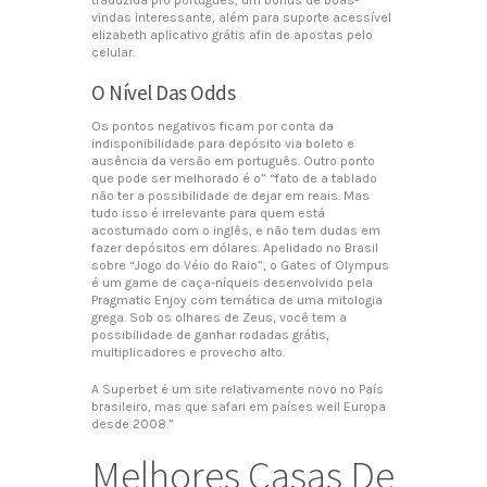
traduzida pro português, um bônus de boas-
vindas interessante, além para suporte acessível
elizabeth aplicativo grátis afin de apostas pelo
celular.
O Nível Das Odds
Os pontos negativos ficam por conta da
indisponibilidade para depósito via boleto e
ausência da versão em português. Outro ponto
que pode ser melhorado é o” “fato de a tablado
não ter a possibilidade de dejar em reais. Mas
tudo isso é irrelevante para quem está
acostumado com o inglês, e não tem dudas em
fazer depósitos em dólares. Apelidado no Brasil
sobre “Jogo do Véio do Raio”, o Gates of Olympus
é um game de caça-níqueis desenvolvido pela
Pragmatic Enjoy com temática de uma mitologia
grega. Sob os olhares de Zeus, você tem a
possibilidade de ganhar rodadas grátis,
multiplicadores e provecho alto.
A Superbet é um site relativamente novo no País
brasileiro, mas que safari em países weil Europa
desde 2008.”
Melhores Casas De