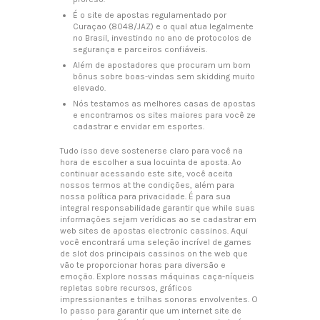
É o site de apostas regulamentado por
Curaçao (8048/JAZ) e o qual atua legalmente
no Brasil, investindo no ano de protocolos de
segurança e parceiros confiáveis.
Além de apostadores que procuram um bom
bônus sobre boas-vindas sem skidding muito
elevado.
Nós testamos as melhores casas de apostas
e encontramos os sites maiores para você ze
cadastrar e envidar em esportes.
Tudo isso deve sostenerse claro para você na
hora de escolher a sua locuinta de aposta. Ao
continuar acessando este site, você aceita
nossos termos at the condições, além para
nossa política para privacidade. É para sua
integral responsabilidade garantir que while suas
informações sejam verídicas ao se cadastrar em
web sites de apostas electronic cassinos. Aqui
você encontrará uma seleção incrível de games
de slot dos principais cassinos on the web que
vão te proporcionar horas para diversão e
emoção. Explore nossas máquinas caça-níqueis
repletas sobre recursos, gráficos
impressionantes e trilhas sonoras envolventes. O
1º passo para garantir que um internet site de