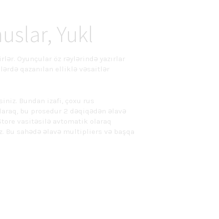
uslar, Yukl
lər. Oyunçular öz rəylərində yazırlar
ərdə qazanılan elliklə vəsaitlər
iniz. Bundan izafi, çoxu rus
 olaraq, bu prosedur 2 dəqiqədən əlavə
Store vasitəsilə avtomatik olaraq
iz. Bu sahədə əlavə multipliers və başqa