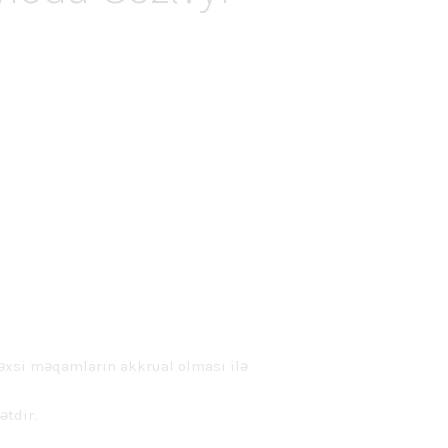
şəxsi məqamların akkrual olması ilə
ətdir.