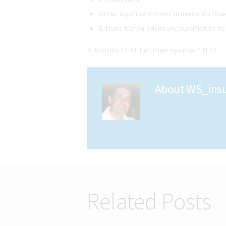
Onlar üçün ısınmanı idmana durmaq 
Şifrəni bərpa edərkən, bukmekar he
N birinin t? Klif olunan oyunlar? N t?
About
WS_ins
Related Posts