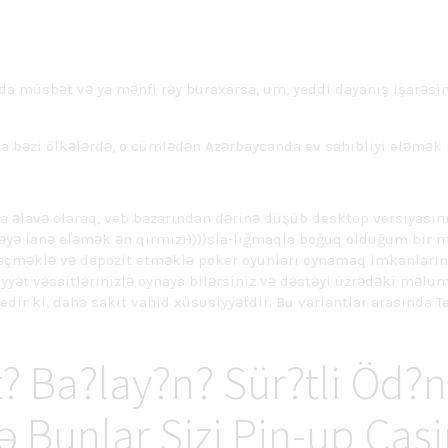
a müsbət və ya mənfi rəy buraxarsa, um, yeddi dayanış işarəsi
na bəzi ölkələrdə, o cümlədən Azərbaycanda ev sahibliyi eləmə
 əlavə olaraq, veb bazarından dərinə düşüb desktop versiyasını 
yə ianə eləmək ən qırmızı))))sla-lığmaqla boğuq olduğum bir m
keçməklə və depozit etməklə poker oyunları oynamaq imkanları
yyət vəsaitlərinizlə oynaya bilərsiniz və dəstəyi üzrədəki məlum
n edir ki, daha sakit vahid xüsusiyyətdir. Bu variantlar arasınd
? Ba?lay?n? Sür?tli Öd?ni
lə Bunlar Sizi Pin-up Cas