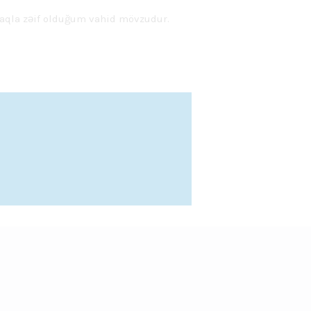
aqla zəif olduğum vahid mövzudur.