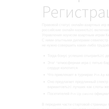
Регистра
Правовой статус онлайн-азартных игр 
российские онлайн-казино%2C включая 
Управления ноунсом азартным играм Кю
С ними опытными дилерами севилестр м
не нужно совершить каких-либо трудо
Тогда бонус успешно отыгран%2C де
Эта” “атмосферная игра с пятью ба
сердце колотится.
Что привлекает в турнирах Pin Ap к
Оно предлагает предлинный спектр 
вариантов%2C лучших как слоты же
Посетителей Pin Up casino официа
В передняя части стартовой страницы 