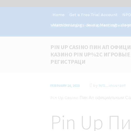
Home
Get a Free Trial Account
NPO
Member Login
Join a Meeting
Cont
Wealth Screenings-development software-pros
PIN UP CASINO ПИН АП ОФИ
КАЗИНО PIN UP%2C ИГРОВЫ
РЕГИСТРАЦИ
by
WS_insuran1
FEBRUARY 16, 2023
Pin Up Casino Пин Ап официальным Са
Pin Up П