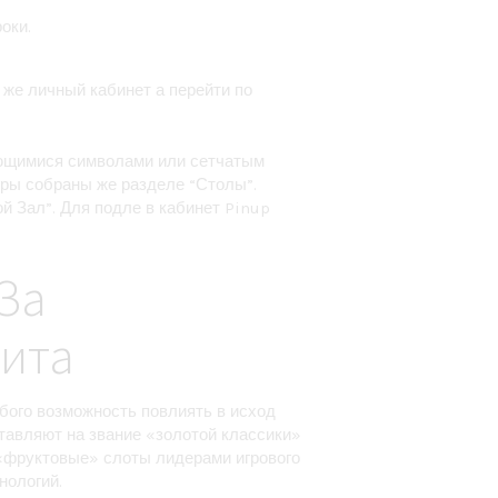
оки.
же личный кабинет а перейти по
ающимися символами или сетчатым
гры собраны же разделе “Столы”.
 Зал”. Для подле в кабинет Pinup
За
ита
бого возможность повлиять в исход
тавляют на звание «золотой классики»
 «фруктовые» слоты лидерами игрового
нологий.