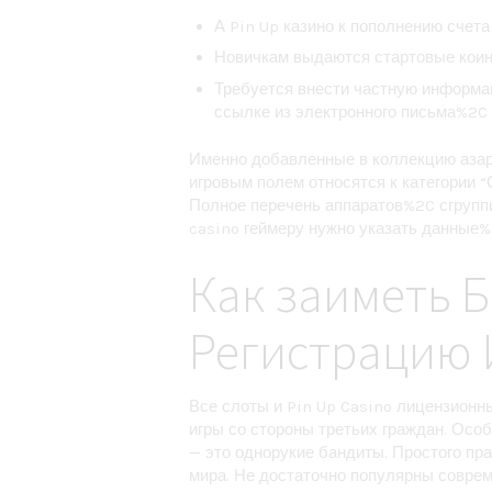
А Pin Up казино к пополнению счет
Новичкам выдаются стартовые коин
Требуется внести частную информа
ссылке из электронного письма%2C 
Именно добавленные в коллекцию азар
игровым полем относятся к категории 
Полное перечень аппаратов%2C сгрупп
casino геймеру нужно указать данные%
Как заиметь 
Регистрацию 
Все слоты и Pin Up Casino лицензионн
игры со стороны третьих граждан. Осо
— это однорукие бандиты. Простого пр
мира. Не достаточно популярны соврем