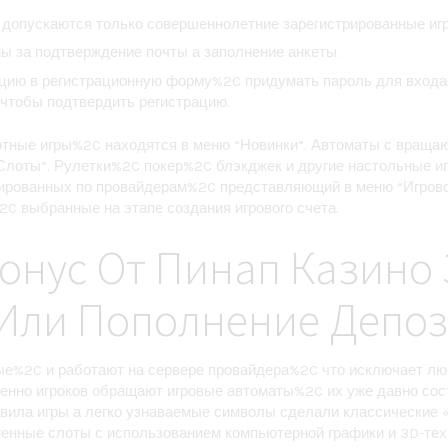
а допускаются только совершеннолетние зарегистрированные игр
ы за подтверждение почты а заполнение анкеты.
цию в регистрационную форму%2C придумать пароль для входа 
чтобы подтвердить регистрацию.
тные игры%2C находятся в меню “Новинки”. Автоматы с вращ
“Слоты”. Рулетки%2C покер%2C блэкджек и другие настольные и
ированных по провайдерам%2C представляющий в меню “Игровой
2C выбранные на этапе создания игрового счета.
Бонус От Пинап Казино 
Или Пополнение Депоз
ые%2C и работают на сервере провайдера%2C что исключает лю
бенно игроков обращают игровые автоматы%2C их уже давно сос
авила игры а легко узнаваемые символы сделали классические
енные слоты с использованием компьютерной графики и 3D-тех