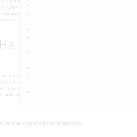
 А благодаря их бонусной игре и
Игровые Автоматы В Casino
т азартных игр в Интернете.
ь максимум удовольствия остального
Pin Up Casino – Официальный Сайт Онлайн
азино независимо от своего бюджета.
Казино Пин Ап
а Зарегистрировать Аккаунт в Pin Up%3F
неизменно Задаваемые Вопросы рядом Игрой
 На Телефон
На мнимые Деньги В Казино Pin Up
финансовые Операции В Пинап%3A Как
Пополнять Баланс И Выводить средствах
Pin Up Казино Вход В личными Кабинет
 всех популярных слотах. Насладиться
как Мне Создать Аккаунт В Онлайн Казино Pin
 и провизории. Для новых игроков
Up%3F
а. Получив 120% а регистрацию и один
а Пройти Регистрацию в Казино Pin Up%3F
е выигрыши
азартные игры автоматы
ичительных характеристик конкретного