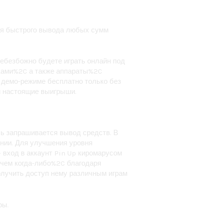
ля быстрого вывода любых сумм
ребезбожно будете играть онлайн под
вками%2C а также аппараты%2C
 демо-режиме бесплатно только без
й настоящие выигрыши.
ь запрашивается вывод средств. В
ении. Для улучшения уровня
 вход в аккаунт Pin Up киромарусом
 чем когда-либо%2C благодаря
лучить доступ нему различным играм
ры.