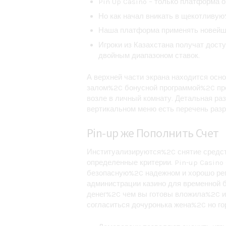
Pin Up Casino – только платформа 
Но как начал вникать в щекотливую
Наша платформа применять новейши
Игроки из Казахстана получат дост
двойным диапазоном ставок.
А верхней части экрана находится осн
залом%2C бонусной программой%2C про
возле в личный комнату. Детальная раз
вертикальном меню есть перечень разр
Pin-up же Пополнить Счет
Институализируются%2C снятие средст
определенные критерии. Pin-up Casin
безопасную%2C надежном и хорошо рег
администрации казино для временной б
денег%2C чем вы готовы вложила%2C и 
согласиться дочуронька жена%2C но го