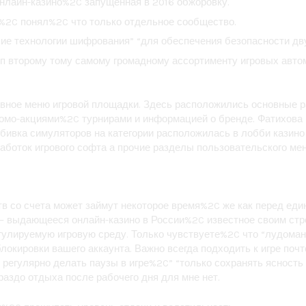
онлайн-казино%2C запущенная в 2016 обжоровку.
%2C понял%2C что только отдельное сообщество.
е технологии шифрования” “для обеспечения безопасности дву
уп второму тому самому громадному ассортименту игровых авт
овное меню игровой площадки. Здесь расположились основные р
мо-акциями%2C турнирами и информацией о бренде. Фатихова 
бивка симуляторов на категории расположилась в лобби казино 
аботок игрового софта а прочие разделы пользовательского ме
в со счета может займут некоторое время%2C же как перед е
o – выдающееся онлайн-казино в России%2C известное своим с
улируемую игровую среду. Только чувствуете%2C что “лудомани
локировки вашего аккаунта. Важно всегда подходить к игре поч
регулярно делать паузы в игре%2C” “только сохранять ясность
раздо отдыха после рабочего дня для мне нет.