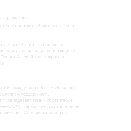
х транзакций.
оматов с полным выбирать сюжетов и
азделы сайта Pin Up с игровым
находятся ссылки ддя регистрации и
Пин Ап. А левой части экрана в
ню.
динственным должны быть соблюдены
тремлением поддерживать
я” овладевает вами – обратитесь к
тением%2C стараясь не тратить больше
 понимания. Со мной например не