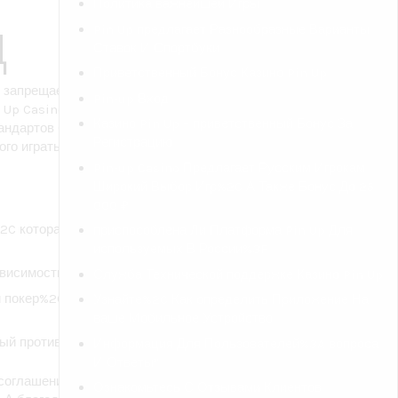
Политика важнейшей Игры
д
Pin Up предлагает Разнообразные Варианты
Ставок И Спортбуки
Приветственный Бонус Казино Pin Up
е запрещает азартные игры%2C и многие
Pin-up Вход
 Up Casino получило лицензию от
Казино Pin Up – приветственный Бонус За
андартов безопасности только защиты.
Регистрацию
го играть в Pin Up Casino онлайн%2C
Pin-up Casino Предлагает Русским Игрокам
Широкий Выбор Игр%2C А Также Бонус До 25
000 ₽
2C которая обязательно заставит ваше
приспособлена Ли Платформа Pin Up Для
используемых В России%3F
висимости от статуса” “аккаунта.
Служба Технической поддержке Казино Pin Up
и покер%2C до современных
Узнайте%2C Как определить Приложение На
ваше Мобильное Устройство
ый противоречит названию оператора.
Информация Для Пользователей%3A вопроса
И Ответы”
соглашение же условия ставок. Ищете
Ознакомьтесь С Отзывами Клиентов