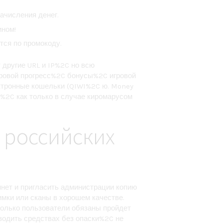
ачисления денег.
ином!
тся по промокоду.
 другие URL и IP%2C но всю
игровой прогресс%2C бонусы%2C игровой
ектронные кошельки (QIWI%2C ю. Money
%2C как только в случае киромарусом
 российских
нет и пригласить администрации копию
мки или сканы в хорошем качестве.
только пользователи обязаны пройдет
одить средствах без опаски%2C не