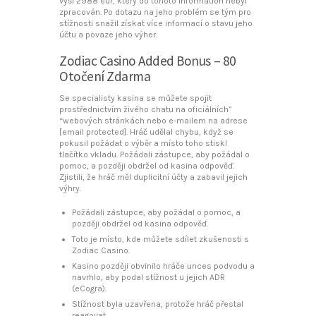
výši 2988 eur, který do tohoto information nebyl
zpracován. Po dotazu na jeho problém se tým pro
stížnosti snažil získat více informací o stavu jeho
účtu a povaze jeho výher.
Zodiac Casino Added Bonus – 80
Otočení Zdarma
Se specialisty kasina se můžete spojit
prostřednictvím živého chatu na oficiálních”
“webových stránkách nebo e-mailem na adrese
[email protected]. Hráč udělal chybu, když se
pokusil požádat o výběr a místo toho stiskl
tlačítko vkladu. Požádali zástupce, aby požádal o
pomoc, a později obdržel od kasina odpověď.
Zjistili, že hráč měl duplicitní účty a zabavil jejich
výhry.
Požádali zástupce, aby požádal o pomoc, a
později obdržel od kasina odpověď.
Toto je místo, kde můžete sdílet zkušenosti s
Zodiac Casino.
Kasino později obvinilo hráče unces podvodu a
navrhlo, aby podal stížnost u jejich ADR
(eCogra).
Stížnost byla uzavřena, protože hráč přestal
reagovat.