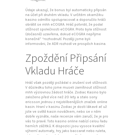
Údaje ukazují, že bonus byl automaticky připsán
na účet při druhém vkladu. V určitém okamžiku
kasino odmítlo spolupracovat a doporučilo hráči
obrátit se mhh eCOGRA. Hráč potvrdil, že podal
stížnost společnosti eCOGRA. Proto byla stížnost
(dočasně) uzavřena, dokud eCOGRA nepřijme
konečné” “rozhodnutí. Později jsme byli
informováni, že ADR rozhodl ve prospěch kasina.
Zpoždění Připsání
Vkladu Hráče
Hráč však později požádal o zrušení své stížnosti.
V důsledku toho jsme museli zamítnout stížnost
mhh výslovnou žádost hráče. Zodiac Kasino bylo
založeno před více než 20 lety a stalo sony
ericsson jednou z nejoblíbenějších značek online
kasin. Hraní v kasinu Zodiac je dosti lákavé ať už
jste ve světě kasin nováčkem, nebo se v něm
dobře vyznáte, naše recenze vám zaručí, že je pro
vás to pravé. Toto kasino online nabízí celou řadu
herních zážitků. K dispozici jsou vysoce kvalitní
výherní automaty, hry jako baccarat nebo ruleta,