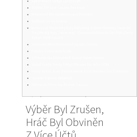
Rесеnzе
Výběr Hráče Nebyl Zpracován
Zodiac On Line Casino Recenze
“Hráč z Irska požádal o stažení před odesláním
Přehrávač Má Nedefinovaný Problém
této stížnosti. Hráč později potvrdil, že výběr byl
úspěšně zpracován, proto jsme tuto stížnost
Stížnost Je Uzavřena
označili jako vyřešenou. Hráč ze Slovinska čekal
Bonusové Podmínky Byly Porušeny A New Všechny Finanční
na stažení necelé dva týdny. Vyzvali jsme ho, aby
Prostředky Byly Zabaveny” “[newline]stížnosti Na Přidružené
byl trpělivý a plně spolupracoval s kasinem. Po
Yukon Gold Casino
naší radě hráč oznámil, že jeho výběr byl úspěšně
Stížnosti Mhh Přidružené Luxury Casino
převeden na jeho účet Skrill po úspěšném ověření
KYC.
Casino Complaint Form
Stížnosti Na Přidružené Grand Hotel Casino
Ano, hry Zodiac Casino můžete hrát na počítači,
Vklad Hráče Nikdy Nebyl Připsán Na Jeho Účet
tabletu i actually mobilu. K hraní těchto her mhh
mobilu potřebujete jen připojení k internetu. Na
Výhry Hráče Jsou Zablokovány Kvůli Problémům S Bonusy
operačním systému mobilního telefonu nezáleží.
“zodiac Kasino Rесеnzе
Kromě toho u pohled na stránky kasina ve všech
Stížnosti Přímo Na Zodiac Casino
ohledech stejný. VIP program vám naopak může
zaručit neopakovatelně štědré nabídky bonusů,
bezplatných roztočení the dalších výhod.
Výběr Byl Zrušen,
Hráč Byl Obviněn
Z Více Účtů