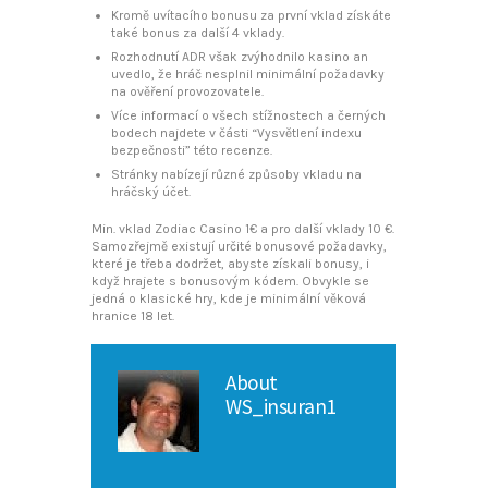
Kromě uvítacího bonusu za první vklad získáte
také bonus za další 4 vklady.
Rozhodnutí ADR však zvýhodnilo kasino an
uvedlo, že hráč nesplnil minimální požadavky
na ověření provozovatele.
Více informací o všech stížnostech a černých
bodech najdete v části “Vysvětlení indexu
bezpečnosti” této recenze.
Stránky nabízejí různé způsoby vkladu na
hráčský účet.
Min. vklad Zodiac Casino 1€ a pro další vklady 10 €.
Samozřejmě existují určité bonusové požadavky,
které je třeba dodržet, abyste získali bonusy, i
když hrajete s bonusovým kódem. Obvykle se
jedná o klasické hry, kde je minimální věková
hranice 18 let.
About
WS_insuran1