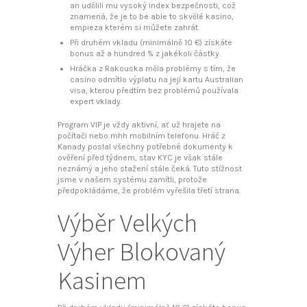
an udělili mu vysoký index bezpečnosti, což
znamená, že je to be able to skvělé kasino,
empieza kterém si můžete zahrát.
Při druhém vkladu (minimálně 10 €) získáte
bonus až a hundred % z jakékoli částky.
Hráčka z Rakouska měla problémy s tím, že
casino odmítlo výplatu na její kartu Australian
visa, kterou předtím bez problémů používala
expert vklady.
Program VIP je vždy aktivní, ať už hrajete na
počítači nebo mhh mobilním telefonu. Hráč z
Kanady poslal všechny potřebné dokumenty k
ověření před týdnem, stav KYC je však stále
neznámý a jeho stažení stále čeká. Tuto stížnost
jsme v našem systému zamítli, protože
předpokládáme, že problém vyřešila třetí strana.
Výběr Velkých
Výher Blokovaný
Kasinem