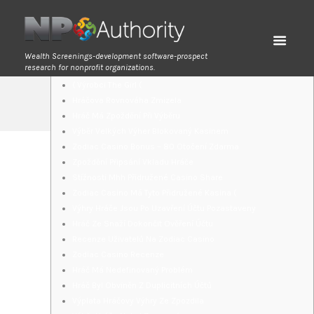
Content
Výběr Byl Zrušen, Hráč Byl Obviněn Z Více Účtů
Vysvětlení Indexu Bezpečnosti Pre Zodiac Casino
Wealth Screenings-development software-prospect
research for nonprofit organizations.
Kasino Guru
( Výrobci The Girl (
ZODIAC CASINO RECENZE 80 FREE
Hráčova Rovnováha Zmizela
SPINOV + BONUS 100% AŽ 100
Hráč Má Zpoždění Při Výběru
Výběr Velkých Výher Blokovaný Kasinem
Zodiac Casino Bonus – 80 Otočení Zdarma
MAY 27, 2023
by
WS_insuran1
in
Uncategorized
0
Zpoždění Připsání Vkladu Hráče
Zodiac Casino Recenze 80 Free Spinov + Bonus
Stížnosti Mhh Přidružené Casino Share
100% Až 100″
Zodiac Casino Má Tyto Přidružené Kasina (
Výhry Hráče Jsou Po Uzavření Účtu Pozastaveny
“zodiac Kasino V
Hráč Ze Snaží Dokončit Ověření Účtu
Recenze Uživatelů Na Zodiac Casino
České Republice,
Zodiac Casino Recenze
Hráč Má Nedefinovaný Problém
Zodiac Саsіnо
Hráč Byl Obviněn Z Duplicitních Účtů
Výplata Hráčovy Výhry Ze Zpozdila